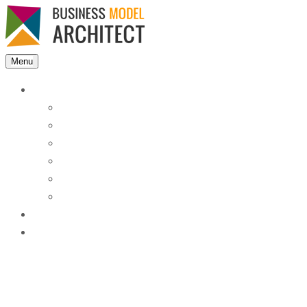
Menu
Features
Instant Answers
Customizable
Responsive
Analytics Dashboard
Article Feedback
Search Analytics
Blocks
FAQ
Blog