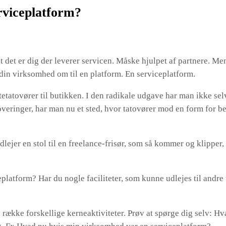
rviceplatform?
t det er dig der leverer servicen. Måske hjulpet af partnere. Me
din virksomhed om til en platform. En serviceplatform.
etatovører til butikken. I den radikale udgave har man ikke selv
overinger, har man nu et sted, hvor tatovører mod en form for be
dlejer en stol til en freelance-frisør, som så kommer og klipper,
eplatform? Har du nogle faciliteter, som kunne udlejes til andr
 række forskellige kerneaktiviteter. Prøv at spørge dig selv: 