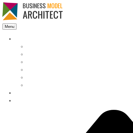
Menu
Features
Instant Answers
Customizable
Responsive
Analytics Dashboard
Article Feedback
Search Analytics
Blocks
FAQ