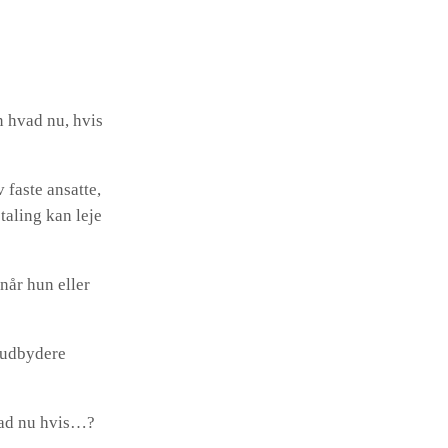
n hvad nu, hvis
 faste ansatte,
taling kan leje
 når hun eller
e udbydere
Hvad nu hvis…?