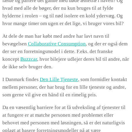
fælde og partere det gamle med døde æbletræ i haven? Og
hvad med alle de bøger, der nu kun bruges til at fylde
hylderne i reolen – og til nød isolere en kold ydervæg. Og
hvor mange timer om ugen er det lige, vi bruger vores bil?
At dele de man har købt med andre har lavt navn til
bevægelsen
Collaborative Consumption
, og der er også dem
der ser en forretningsmodel i dette. F.eks. det franske
koncept
Buzzcar
, hvor bilejere udlejer deres bil til andre, når
de ikke selv bruger den.
I Danmark findes
Den Lille Tjeneste
, som formidler kontakt
mellem personer, der har brug for en lille tjeneste og andre,
som gerne vil give en hånd til en rimelig pris.
Da en væsentlig barriere for at få udveksling af tjenester til
at fungere er at matche personen med problemet eller
behovet med personen med løsningen, så er det naturligvis
oplagt at basere forretningsmodeller på at være