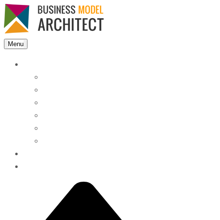
Menu
Features
Instant Answers
Customizable
Responsive
Analytics Dashboard
Article Feedback
Search Analytics
Blocks
FAQ