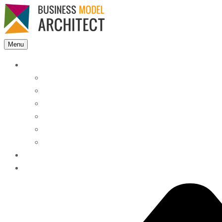
Menu
Features
Instant Answers
Customizable
Responsive
Analytics Dashboard
Article Feedback
Search Analytics
Blocks
FAQ