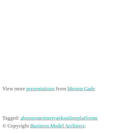
View more
presentations
from
Morten Gade
Tagged:
abonnement
netværk
online
platforme
© Copyright
Business Model Architect
.