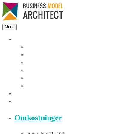
Menu
Features
Instant Answers
Customizable
Responsive
Analytics Dashboard
Article Feedback
Search Analytics
Blocks
FAQ
Omkostninger
november 11, 2024