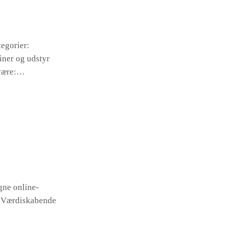
tegorier:
iner og udstyr
 være:…
gne online-
r Værdiskabende