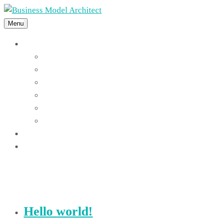
Menu
Features
Instant Answers
Customizable
Responsive
Analytics Dashboard
Article Feedback
Search Analytics
Blocks
FAQ
Blog
Hello world!