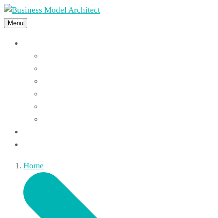
Menu
Features
Instant Answers
Customizable
Responsive
Analytics Dashboard
Article Feedback
Search Analytics
Blocks
FAQ
Home