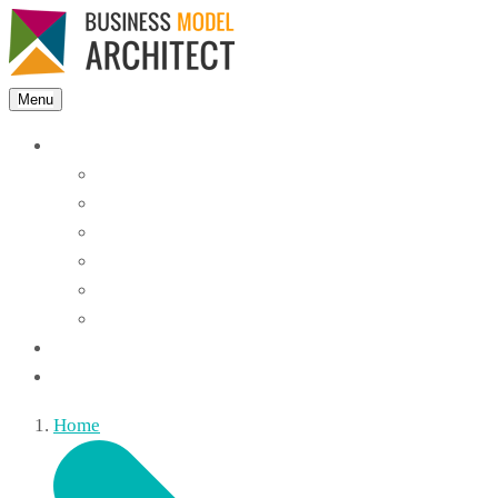
Menu
Features
Instant Answers
Customizable
Responsive
Analytics Dashboard
Article Feedback
Search Analytics
Blocks
FAQ
Home