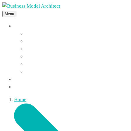
Menu
Features
Instant Answers
Customizable
Responsive
Analytics Dashboard
Article Feedback
Search Analytics
Blocks
FAQ
Home