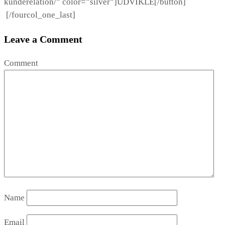
kunderelation/” color=”silver”]UDVIKLE[/button]
[/fourcol_one_last]
Leave a Comment
Comment
Name
Email