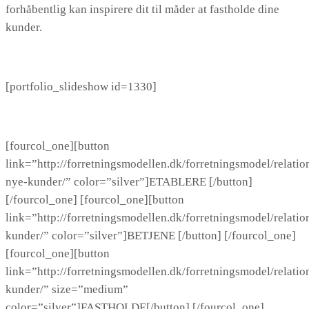
forhåbentlig kan inspirere dit til måder at fastholde dine
kunder.
[portfolio_slideshow id=1330]
[fourcol_one][button
link=”http://forretningsmodellen.dk/forretningsmodel/relatio
nye-kunder/” color=”silver”]ETABLERE [/button]
[/fourcol_one] [fourcol_one][button
link=”http://forretningsmodellen.dk/forretningsmodel/relatio
kunder/” color=”silver”]BETJENE [/button] [/fourcol_one]
[fourcol_one][button
link=”http://forretningsmodellen.dk/forretningsmodel/relatio
kunder/” size=”medium”
color=”silver”]FASTHOLDE[/button] [/fourcol_one]