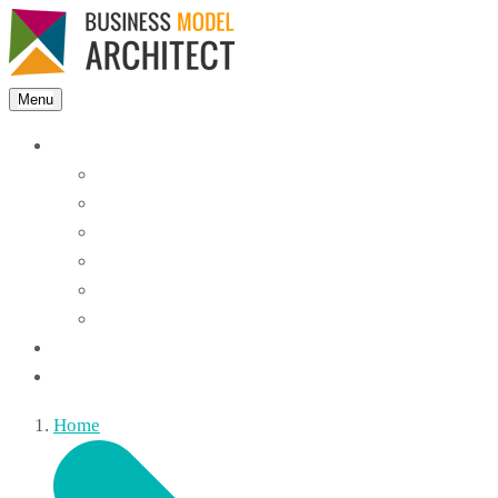
Menu
Features
Instant Answers
Customizable
Responsive
Analytics Dashboard
Article Feedback
Search Analytics
Blocks
FAQ
Home