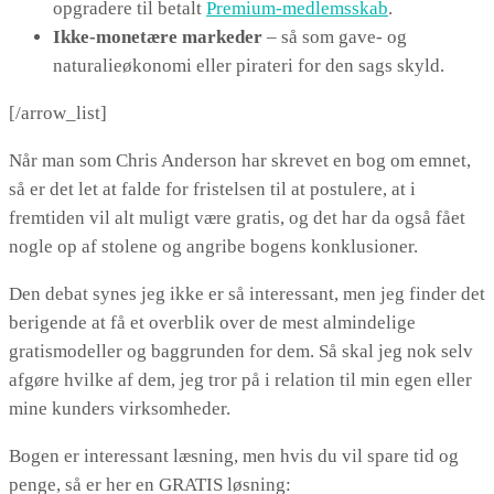
opgradere til betalt
Premium-medlemsskab
.
Ikke-monetære markeder
– så som gave- og
naturalieøkonomi eller pirateri for den sags skyld.
[/arrow_list]
Når man som Chris Anderson har skrevet en bog om emnet,
så er det let at falde for fristelsen til at postulere, at i
fremtiden vil alt muligt være gratis, og det har da også fået
nogle op af stolene og angribe bogens konklusioner.
Den debat synes jeg ikke er så interessant, men jeg finder det
berigende at få et overblik over de mest almindelige
gratismodeller og baggrunden for dem. Så skal jeg nok selv
afgøre hvilke af dem, jeg tror på i relation til min egen eller
mine kunders virksomheder.
Bogen er interessant læsning, men hvis du vil spare tid og
penge, så er her en GRATIS løsning: