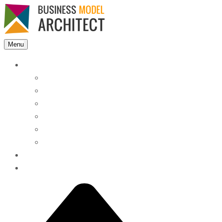
Menu
Features
Instant Answers
Customizable
Responsive
Analytics Dashboard
Article Feedback
Search Analytics
Blocks
FAQ