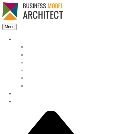
Menu
Features
Instant Answers
Customizable
Responsive
Analytics Dashboard
Article Feedback
Search Analytics
Blocks
FAQ