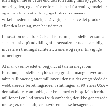
Men ingen idé er bedre end den forretning man bygger op
omkring den, og derfor er forståelsen af forretningsmodeller
og evnen til at sætte de rigtige brikker sammen i
virkeligheden mindst lige så vigtig som selve det produkt
eller den løsning, man har udtænkt.
Innovation uden forståelse af forretningsmodeller er som at
satse massivt på udvikling af idrætstalenter uden samtidig at
investere i træningsfaciliteter, trænere og rejser til vigtige
turneringer.
At man overhovedet er begyndt at tale så meget om
forretningsmodeller skyldes i høj grad, at mange investorer
tabte millioner og atter millioner i den rus der omgærdede de
webbaserede forretningsidéer i slutningen af 90’ernes USA –
den såkaldte .com-boble, der brast med et blop. Man hældte
millioner i en lind strøm i virksomheder, der ikke genererede
indtægter, men muligvis havde en masse besøgende.