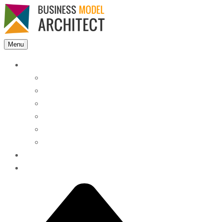
Menu
Features
Instant Answers
Customizable
Responsive
Analytics Dashboard
Article Feedback
Search Analytics
Blocks
FAQ