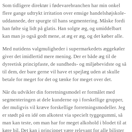
Som tidligere direktør i fødevarebranchen har min onkel
flere gange udtrykt irritation over emsige handelshøjskole-
uddannede, der spurgte til hans segmentering. Måske fordi
han følte sig lidt på glatis. Han solgte æg, og umiddelbart
kan man jo også godt mene, at æg er æg, og det køber alle.
Med nutidens valgmuligheder i supermarkedets æggekøler
giver det imidlertid mere mening. Der er både æg til de
dyreetisk principfaste, de sundheds- og miljøbevidste og så
til dem, der bare gerne vil have et spejlæg uden at skulle
betale for meget for det og tænke for meget over det.
Når du udvikler din forretningsmodel er formålet med
segmenteringen at dele kunderne op i forskellige grupper,
der muligvis vil kræve forskellige forretningsmodeller. Jeg
er stødt på en idé om alkotest via specielt tyggegummi, så
man kan teste, om man har for meget alkohold i blodet til at
køre bil. Det kan i princippet være relevant for alle bilister