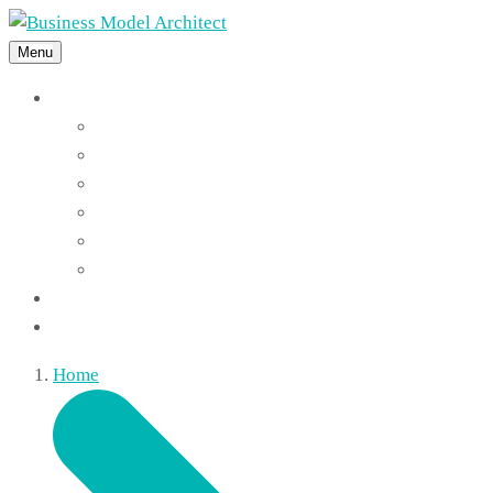
Menu
Features
Instant Answers
Customizable
Responsive
Analytics Dashboard
Article Feedback
Search Analytics
Blocks
FAQ
Home