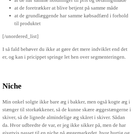
at de har samme holdninger til pris og betalingsmåde
at de foretrækker at blive betjent på samme måde
at de grundlæggende har samme købsadfærd i forhold
til produktet
[/unordered_list]
I så fald behøver du ikke at gøre det mere indviklet end det
er, og kan i pricippet springe let hen over segmenteringen.
Niche
Min onkel solgte ikke bare æg i bakker, men også kogte æg i
stænger til storkøkkener, så de kunne skære æggestængerne i
skiver, så de lignede almindelige æg skåret i skiver. Sådan
da. Hvor udbredte de var, er jeg ikke sikker på, men de har
givetvis passet til en niche på æggemarkedet, hvor hurtig og