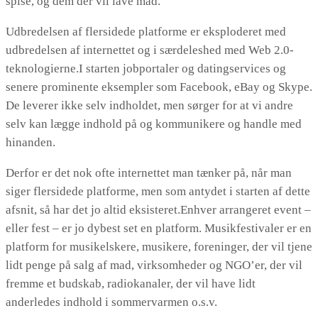
spise, og dem der vil lave mad.
Udbredelsen af flersidede platforme er eksploderet med
udbredelsen af internettet og i særdeleshed med Web 2.0-
teknologierne.I starten jobportaler og datingservices og
senere prominente eksempler som Facebook, eBay og Skype.
De leverer ikke selv indholdet, men sørger for at vi andre
selv kan lægge indhold på og kommunikere og handle med
hinanden.
Derfor er det nok ofte internettet man tænker på, når man
siger flersidede platforme, men som antydet i starten af dette
afsnit, så har det jo altid eksisteret.Enhver arrangeret event –
eller fest – er jo dybest set en platform. Musikfestivaler er en
platform for musikelskere, musikere, foreninger, der vil tjene
lidt penge på salg af mad, virksomheder og NGO’er, der vil
fremme et budskab, radiokanaler, der vil have lidt
anderledes indhold i sommervarmen o.s.v.