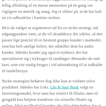
billig affodring af en masse mennesker på én gang var
vigtigere en æstetik og smag. Jeg er sikker på, at de har haft
en vis udbredelse i kantine-nichen.
Hvis du vælger at segmentere ud fra en niche-strategi, må
udgangpunktet være, at du vil skræddersy din ydelse, så den
passer lige præcist til en bestemt gruppe kunder i markedet,
som har helt særlige behov, der adskiller dem fra andre
kunder. Således kender jeg også et trykkeri, der har
specialiseret sig i tryksager til tandlæger. Herunder de små
kort, som vist stadig bruges i vid udstrækning til at indkalde
til tandeftersyn.
Niche-strategien behøver dog ikke kun at vedrøre selve
produktet. Således har f.eks.
Lån & Spar Bank
valgt en
forretningsmodel, hvor man har relativt få filialer, men til
gengæld kan betjene kunderne via virtuelle filialer og
online. Altså et tilbud til kunder, der ikke føler behov for at