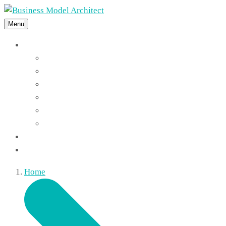
Menu
Features
Instant Answers
Customizable
Responsive
Analytics Dashboard
Article Feedback
Search Analytics
Blocks
FAQ
Home