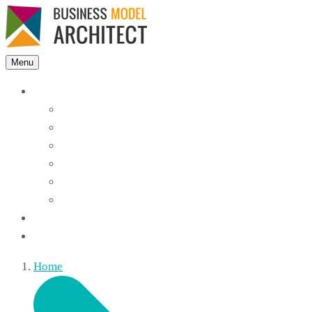
Menu
Features
Instant Answers
Customizable
Responsive
Analytics Dashboard
Article Feedback
Search Analytics
Blocks
FAQ
Home