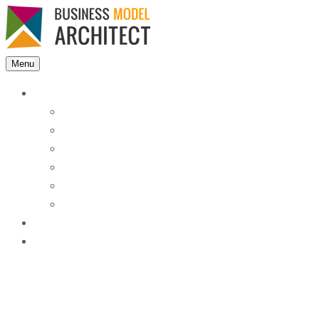
Menu
Features
Instant Answers
Customizable
Responsive
Analytics Dashboard
Article Feedback
Search Analytics
Blocks
FAQ
Blog