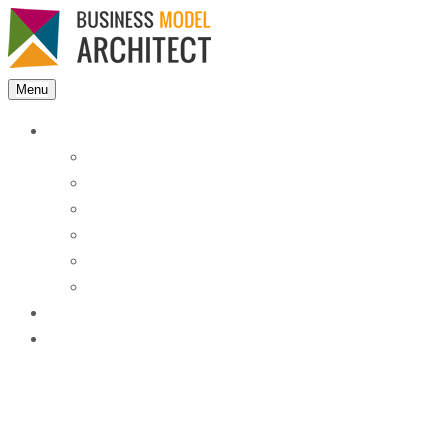
Menu
Features
Instant Answers
Customizable
Responsive
Analytics Dashboard
Article Feedback
Search Analytics
Blocks
FAQ
Blog