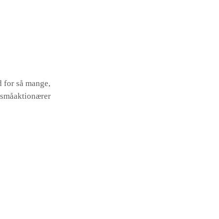
d for så mange,
s småaktionærer