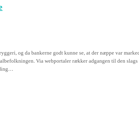
e
ryggeri, og da bankerne godt kunne se, at der næppe var marke
lokalbefolkningen. Via webportaler rækker adgangen til den slag
nding…