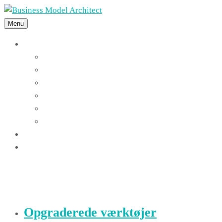
Menu
Features
Instant Answers
Customizable
Responsive
Analytics Dashboard
Article Feedback
Search Analytics
Blocks
FAQ
Blog
Opgraderede værktøjer