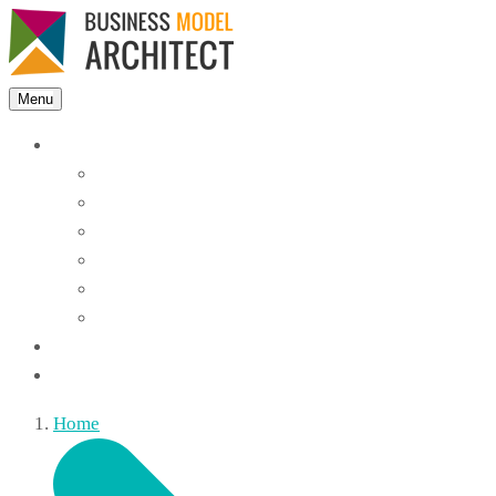
Menu
Features
Instant Answers
Customizable
Responsive
Analytics Dashboard
Article Feedback
Search Analytics
Blocks
FAQ
Home