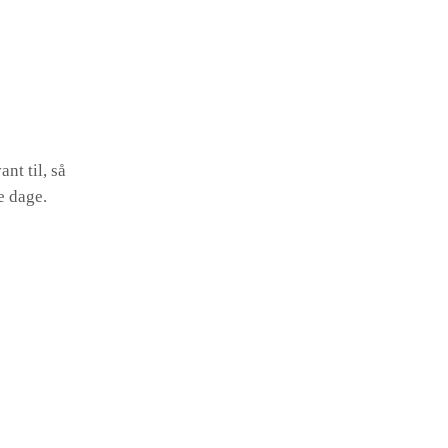
nt til, så
e dage.