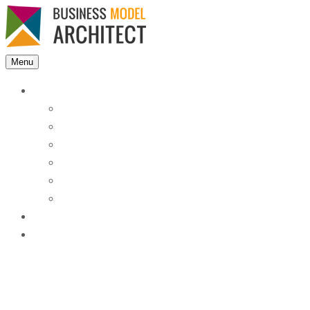
Menu
Features
Instant Answers
Customizable
Responsive
Analytics Dashboard
Article Feedback
Search Analytics
Blocks
FAQ
Blog